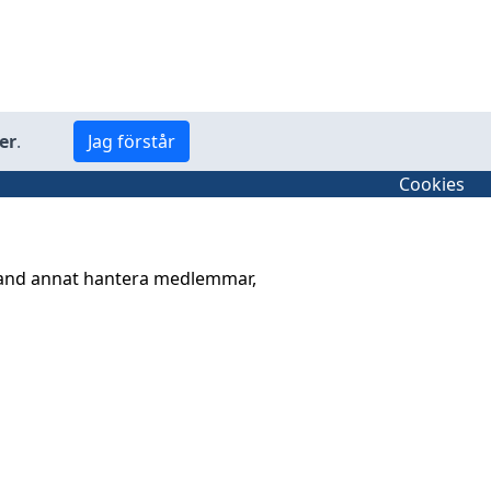
er
.
Jag förstår
Cookies
land annat hantera medlemmar,